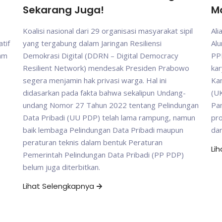
Sekarang Juga!
M
Koalisi nasional dari 29 organisasi masyarakat sipil
Ali
tif
yang tergabung dalam Jaringan Resiliensi
Al
gam
Demokrasi Digital (DDRN – Digital Democracy
PP
Resilient Network) mendesak Presiden Prabowo
kar
segera menjamin hak privasi warga. Hal ini
Ka
didasarkan pada fakta bahwa sekalipun Undang-
(UK
undang Nomor 27 Tahun 2022 tentang Pelindungan
Pam
Data Pribadi (UU PDP) telah lama rampung, namun
pr
baik lembaga Pelindungan Data Pribadi maupun
da
peraturan teknis dalam bentuk Peraturan
Li
Pemerintah Pelindungan Data Pribadi (PP PDP)
belum juga diterbitkan.
Lihat Selengkapnya