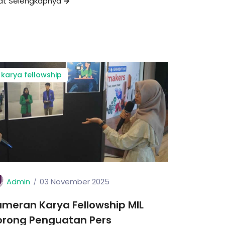
hat Selengkapnya
karya fellowship
Admin
03 November 2025
meran Karya Fellowship MIL
orong Penguatan Pers