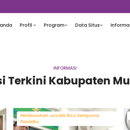
randa
Profil
Program
Data Situs
Informa
INFORMASI
i Terkini Kabupaten M
Pembunuhan Jurnalis Rico Sempurna
Pasaribu