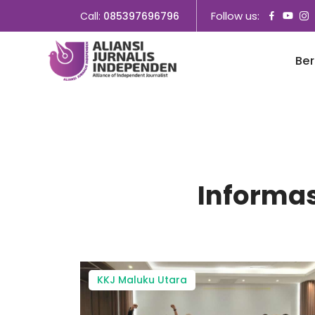
Follow us:
Call:
085397696796
Be
Informas
KKJ Maluku Utara