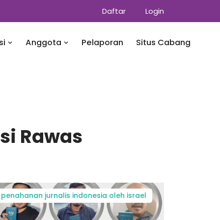
Daftar
Login
si
Anggota
Pelaporan
Situs Cabang
usi Rawas
penahanan jurnalis indonesia oleh israel