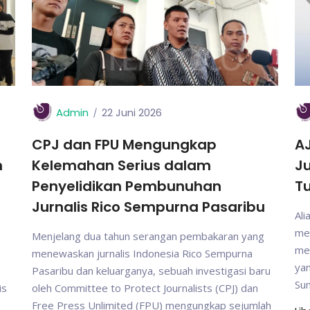
Admin
22 Juni 2026
CPJ dan FPU Mengungkap
A
n
Kelemahan Serius dalam
Ju
Penyelidikan Pembunuhan
T
Jurnalis Rico Sempurna Pasaribu
Ali
men
Menjelang dua tahun serangan pembakaran yang
men
menewaskan jurnalis Indonesia Rico Sempurna
ya
Pasaribu dan keluarganya, sebuah investigasi baru
Sum
is
oleh Committee to Protect Journalists (CPJ) dan
Free Press Unlimited (FPU) mengungkap sejumlah