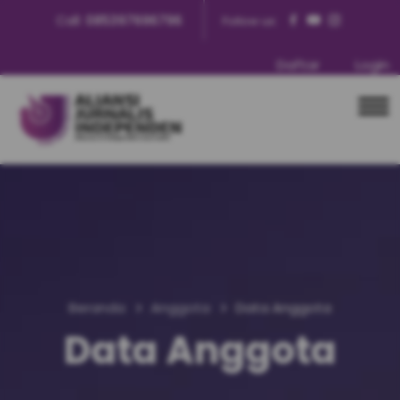
Call:
085397696796
Follow us:
Daftar
Login
Beranda
Anggota
Data Anggota
Data Anggota