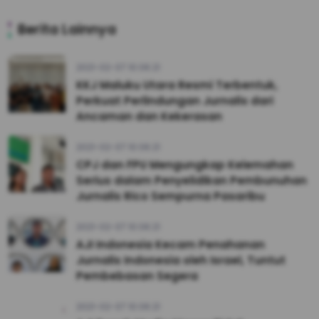
Berita Lainnya
2021-02-07 10:06:21
KKJ Maluku Utara Resmi Terbentuk,
Perkuat Perlindungan Jurnalis dari
Ancaman dan Kekerasan
2021-02-07 10:06:21
CPJ dan FPU Mengungkap Kelemahan
Serius dalam Penyelidikan Pembunuhan
Jurnalis Rico Sempurna Pasaribu
2021-02-07 10:06:21
AJI Indonesia Kecam Penahanan
Jurnalis Indonesia oleh Israel, Tuntut
Pembebasan Segera
2021-02-07 10:06:21