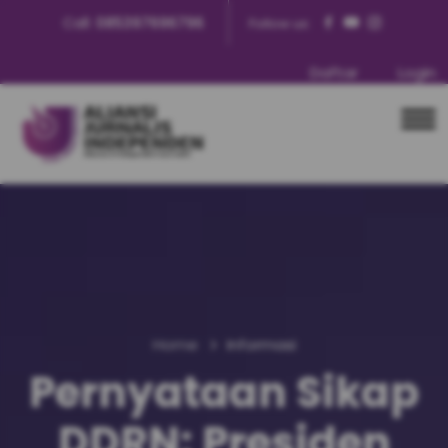
Call:
085397696796
Follow us:
Daftar
Login
Home
Informasi
Pernyataan Sikap
DDRN: Presiden