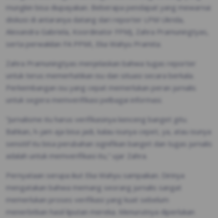
mungkin bisa diupayakan. Beberapa pendapat yang mewarnai
diskusi di antaranya datang dari reporter LPM Ukrida,
Alexandra Gabriela, Koordinator FPMJ, Zahra Pramuningtyas,
serta perwakilan FA PPMI, Eka Wahyu Pramita.
Zahra Pramuningtyas menjelaskan bahwa tugas reporter
untuk terus memerhatikan isu dan situasi secara berkala.
Perkembangan isu yang cepat memerlukan peran jurnalis
untuk segera memverifikasi pelbagai informasi.
“Jurnalisme itu harus verifikasinya kenceng banget gitu.
Bahkan, h-jam aja bisa jadi, kalau isunya cepet, ya, atau isunya
sensitif itu bisa perubahan signifikan banget dan tugas jurnalis
adalah untuk memverifikasi itu,” ujar Zahra.
Pernyataan serupa ikut Eka Wahyu sampaikan. Dirinya
mengatakan bahwa memang seorang jurnalis sangat
memerlukan proses verifikasi yang kuat sebelum
menerbitkan hasil liputan mereka. Menurutnya diperlukan