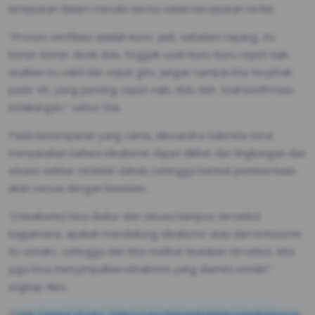
ketepatan dalam menulis berita selain kecepatan terbit.
“Proses verifikasi adalah kunci. Jadi, sebelum tayang, itu
bener-bener dicek dulu. Enggak usah buru-buru cepet naik
asalkan itu valid dan cepat gitu. Jangan sampai kita terjebak
pada ‘eh, yang penting cepet naik, dulu deh. Soal konfirmasi
belakangan,” sebut Eka.
Pada kesempatan yang sama, Alexandra Gabriela turut
menyatakan bahwa idealisme dapat dilihat dari lingkungan dan
situasi sekitar terlebih dahulu sehingga bentuk pemberitaan
akan sesuai dengan keadaan.
“(Idealisme) bisa diukur dari situasi kampus tersebut
bagaimana, apakah mendukung idealisme atau dari kritisisme
itu sendiri, sehingga dari kita melihat keadaan tersebut, kita
juga bisa menyimpulkan idealisme yang diamini sendiri”
ungkap Alex.
Tidak sampai di situ, Zahra juga menambahkan pembelajaran