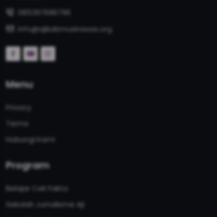
085397696796
info@ajikabmusirawas.org
Menu
Privacy
Terms
Hubungi Kami
Program
Belajar Cek Fakta
Sekolah Jurnalisme Aji