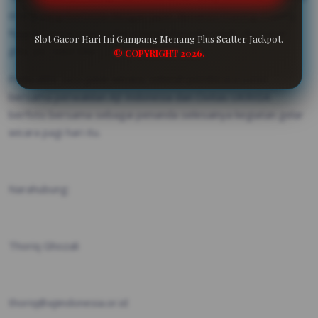
orang yang berbeda dengan layer dunianya masing-masing.
Nggak bisa kita kemudian menghakimi dia salah, dia benar
Slot Gacor Hari Ini Gampang Menang Plus Scatter Jackpot.
gitu, ya,” saut Eka.
© COPYRIGHT 2026.
Pada akhir sesi gelar wicara, seluruh pembicara panel
bersama perwakilan AJI Indonesia dan Civitas UKRIDA
berfoto bersama sebagai penanda selesainya kegiatan gelar
wicara pagi hari itu.
Narahubung:
Thoriq Ghozali
thoriq@ajiindonesia.or.id