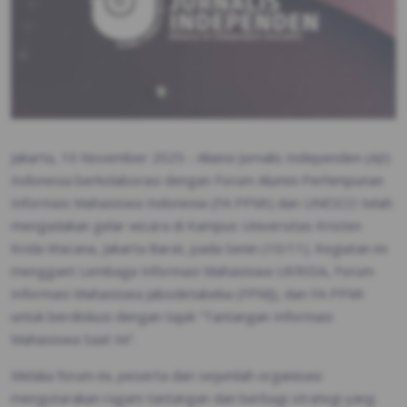
Jakarta, 10 November 2025 - Aliansi Jurnalis Independen (AJI)
Indonesia berkolaborasi dengan Forum Alumni Perhimpunan
Informasi Mahasiswa Indonesia (FA PPMI) dan UNESCO telah
mengadakan gelar wicara di Kampus Universitas Kristen
Krida Wacana, Jakarta Barat, pada Senin (10/11). Kegiatan ini
menggaet Lembaga Informasi Mahasiswa UKRIDA, Forum
Informasi Mahasiswa Jabodetabeka (FPMJ), dan FA PPMI
untuk berdiskusi dengan tajuk “Tantangan Informasi
Mahasiswa Saat Ini”.
Melalui forum ini, peserta dari sejumlah organisasi
mengutarakan ragam tantangan dan berbagi strategi yang