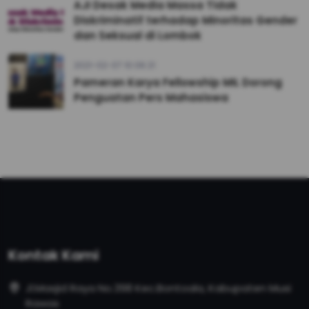
AJI Desak Media Massa Tidak
Diskriminatif terhadap Minoritas Gender
dan Seksual di Lombok
2021-02-07 10:06:21
Pameran Karya Fellowship MIL Dorong
Penguatan Pers Mahasiswa
Kontak Kami
Jl.Masjid Raya No.398 Kec.Bontoala, Kabupaten Musi
Rawas