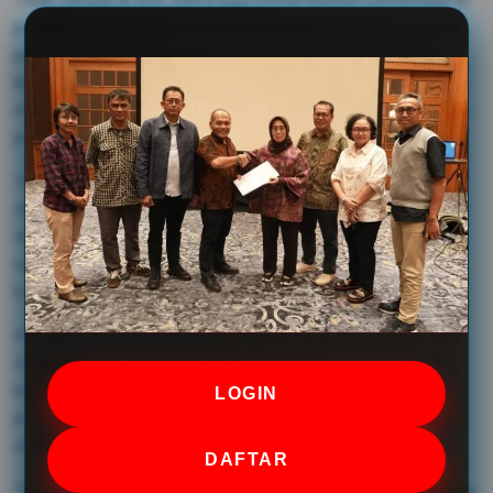
penting yang ia dapat dari pengalamannya bergelut di dunia
pers mahasiswa. Pembelajaran kerja-kerja jurnalistik yang
lebih sering belajar secara tidak formal ternyata mampu
membuktikan bahwa pers mahasiswa dapat bersaing secara
profesional.
“Aku belajar di persma itu kerja kerasnya. Dalam artian
disiplin, kerja keras, dan pencerdasan. Karena menghadapi
disrupsi informasi ini kadang membuat brain rot, pusing
sendiri. Nah, di persma itu dari awal tuh udah digembleng
banget,” tambah Zahra.
Eka juga menyetujui poin kerja keras yang disampaikan oleh
Zahra. Namun, ia menyebutkan pula bahwa selama
berdinamika di dunia pers–baik selama mahasiswa dan
LOGIN
profesional–ia bekembang menjadi lebih berpikiran terbuka
dan tidak mudah menghakimi orang lain.
DAFTAR
“Karena hampir setiap hari ketemu isu yang berbeda, ketemu