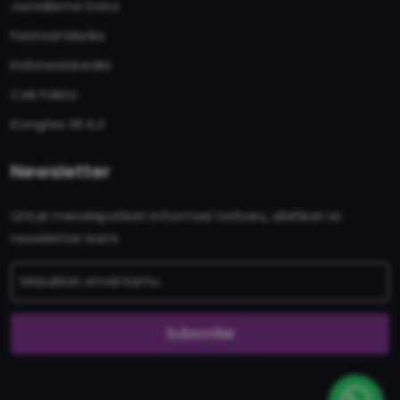
Jurnalisme Data
Festival Media
IndonesiaLeaks
Cek Fakta
Kongres XII AJI
Newsletter
Untuk mendapatkan informasi terbaru, silahkan isi
newsletter kami
Subscribe