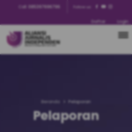
Call:
085397696796
Follow us:
Daftar
Login
Beranda
Pelaporan
Pelaporan