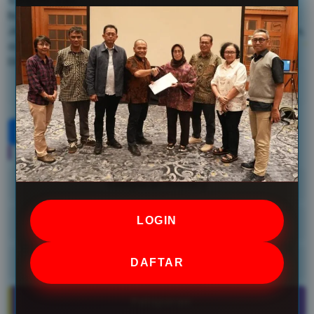
batasnya 8 MB.
Jenis yang diizinkan: txt, rtf, pdf, doc, docx, odt, ppt, pptx,
odp, xls, xlsx, ods.
Disclaimer
Menu
Kebijakan Privacy
LOGIN
Syarat dan Ketentuan
Hubungi Kami
DAFTAR
Pelaporan