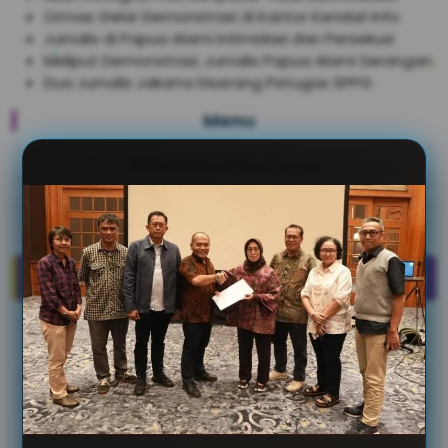
Ormas Gelar Demonstrasi di Kantor Kendari Info
Jurnalis di Papua Alami Intimidasi dan Persekusi
Meliput Demonstrasi, Jurnalis Papua Alami Serangan
Dua Jurnalis Jakarta Diserang Petugas SPPG
Menu
Hate Speech Monitoring
Kasus Kekerasan Jurnalis
Buku & Publikasi
Undang Undang
Regulasi Media Online