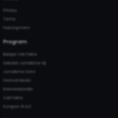
Privacy
Terms
Hubungi Kami
Program
Belajar Cek Fakta
Sekolah Jurnalisme Aji
Jurnalisme Data
Festival Media
IndonesiaLeaks
Cek Fakta
Kongres XII AJI