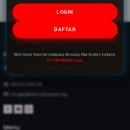
LOGIN
DAFTAR
Kontak Kami
Slot Gacor Hari Ini Gampang Menang Plus Scatter Jackpot.
© COPYRIGHT 2026.
Jl.Masjid Raya No.398 Kec.Bontoala, Kabupaten Musi
Rawas
085397696796
info@ajikabmusirawas.org
Menu