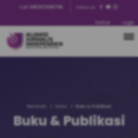
Call:
085397696796
Follow us:
Daftar
Login
Beranda
Data
Buku & Publikasi
Buku & Publikasi