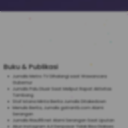
Buku & Publikasi
Jurnalis Metro TV Dihalangi saat Wawancara
Gubernur
Jurnalis Palu Diusir Saat Meliput Rapat Aktivitas
Tambang
Staf Istana Minta Berita Jurnalis Ditakedown
Menulis Berita, Jurnalis gatrantb.com Alami
Serangan
Jurnalis Riau99.net Alami Serangan Saat Liputan
Akun Instagram AJI Denpasar Tidak Bisa Diakses