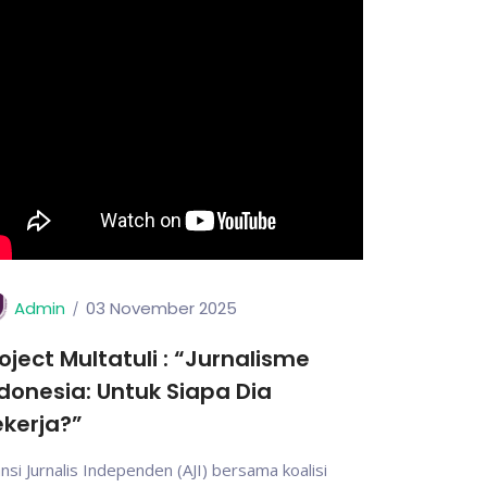
Admin
03 November 2025
oject Multatuli : “Jurnalisme
donesia: Untuk Siapa Dia
kerja?”
ansi Jurnalis Independen (AJI) bersama koalisi