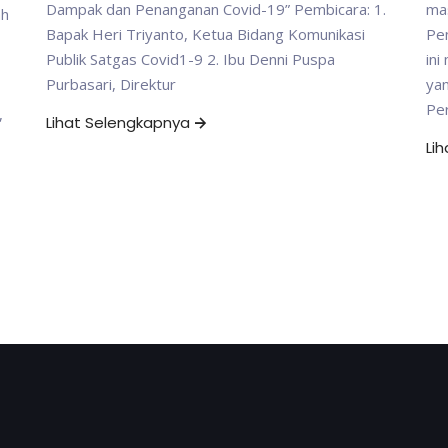
Dampak dan Penanganan Covid-19” Pembicara: 1.
mas
ah
Bapak Heri Triyanto, Ketua Bidang Komunikasi
Pen
Publik Satgas Covid1-9 2. Ibu Denni Puspa
in
Purbasari, Direktur
yan
Per
,
Lihat Selengkapnya
Li