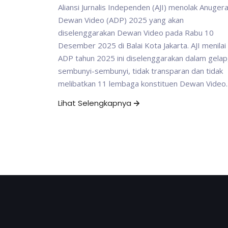
Aliansi Jurnalis Independen (AJI) menolak Anuger
Dewan Video (ADP) 2025 yang akan
diselenggarakan Dewan Video pada Rabu 10
Desember 2025 di Balai Kota Jakarta. AJI menilai
ADP tahun 2025 ini diselenggarakan dalam gelap
sembunyi-sembunyi, tidak transparan dan tidak
melibatkan 11 lembaga konstituen Dewan Video.
Lihat Selengkapnya